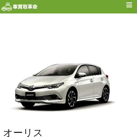
内
容
を
ス
キ
ッ
プ
オーリス