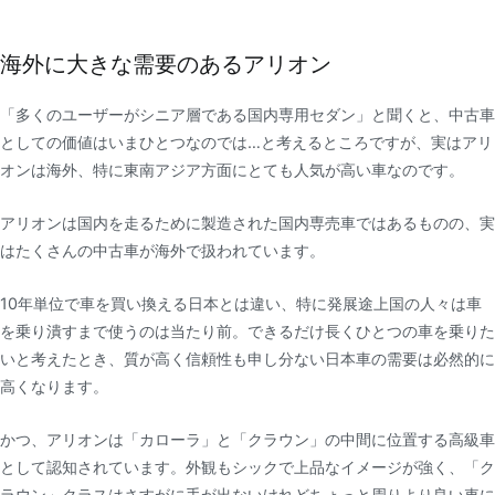
海外に大きな需要のあるアリオン
「多くのユーザーがシニア層である国内専用セダン」と聞くと、中古車
としての価値はいまひとつなのでは…と考えるところですが、実はアリ
オンは海外、特に東南アジア方面にとても人気が高い車なのです。
アリオンは国内を走るために製造された国内専売車ではあるものの、実
はたくさんの中古車が海外で扱われています。
10年単位で車を買い換える日本とは違い、特に発展途上国の人々は車
を乗り潰すまで使うのは当たり前。できるだけ長くひとつの車を乗りた
いと考えたとき、質が高く信頼性も申し分ない日本車の需要は必然的に
高くなります。
かつ、アリオンは「カローラ」と「クラウン」の中間に位置する高級車
として認知されています。外観もシックで上品なイメージが強く、「ク
ラウン」クラスはさすがに手が出ないけれどちょっと周りより良い車に