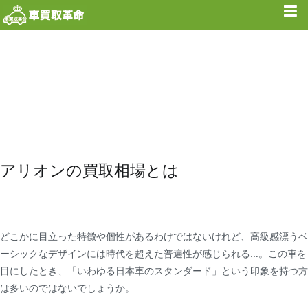
内
容
を
ス
キ
ッ
プ
アリオンの買取相場とは
どこかに目立った特徴や個性があるわけではないけれど、高級感漂うベ
ーシックなデザインには時代を超えた普遍性が感じられる…。この車を
目にしたとき、「いわゆる日本車のスタンダード」という印象を持つ方
は多いのではないでしょうか。