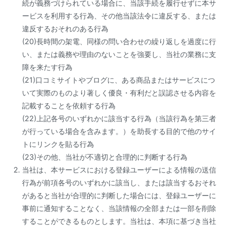
続が義務づけられている場合に、当該手続を履行せずに本サ
ービスを利用する行為、その他当該法令に違反する、または
違反するおそれのある行為
(20)長時間の架電、同様の問い合わせの繰り返しを過度に行
い、または義務や理由のないことを強要し、当社の業務に支
障を来たす行為
(21)口コミサイトやブログに、ある商品またはサービスにつ
いて実際のものより著しく優良・有利だと誤認させる内容を
記載することを依頼する行為
(22)上記各号のいずれかに該当する行為（当該行為を第三者
が行っている場合を含みます。）を助長する目的で他のサイ
トにリンクを貼る行為
(23)その他、当社が不適切と合理的に判断する行為
当社は、本サービスにおける登録ユーザーによる情報の送信
行為が前項各号のいずれかに該当し、または該当するおそれ
があると当社が合理的に判断した場合には、登録ユーザーに
事前に通知することなく、当該情報の全部または一部を削除
することができるものとします。当社は、本項に基づき当社