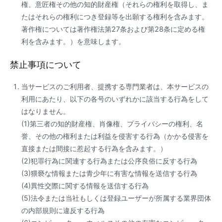
権、意匠権その他の知的財産権（それらの権利を取得し、ま
たはそれらの権利につき登録等を出願する権利を含みます。
著作権については著作権法第27条および第28条に定める権
利を含みます。）を意味します。
禁止事項について
当サービスのご利用者、提携する専門業者は、本サービスの
利用にあたり、以下の各号のいずれかに該当する行為をして
はなりません。
(1)第三者の知的財産権、肖像権、プライバシーの権利、名
誉、その他の権利または利益を侵害する行為（かかる侵害を
直接または間接に惹起する行為を含みます。）
(2)犯罪行為に関連する行為または公序良俗に反する行為
(3)猥褻な情報または青少年に有害な情報を送信する行為
(4)異性交際に関する情報を送信する行為
(5)法令または当社もしくは登録ユーザーが所属する業界団体
の内部規則に違反する行為