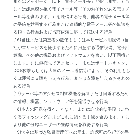
またはメッセージ（以下「電子メール等」と指します。）も
しくは嫌悪感を抱く電子メール等（そのおそれのある電子メ
ール等を含みます。）を送信する行為、他者の電子メール等
の受信を妨害する行為または連鎖的な電子メール等の転送を
依頼する行為および当該依頼に応じて転送する行為
(16)当社または第三者の設備もしくは本サービス用設備（当
社が本サービスを提供するために用意する通信設備、電子計
算機、その他の機器およびソフトウェアを言い、以下同様と
します。）に無権限でアクセスし、またはポートスキャン、
DOS攻撃もしくは大量のメール送信等により、その利用もし
くは運営に支障を与える行為、または支障を与えるおそれの
ある行為
(17)サーバ等のアクセス制御機能を解除または回避するため
の情報、機器、ソフトウェア等を流通させる行為
(18)本人の同意を得ることなく、または詐欺的な手段（いわ
ゆるフィッシングおよびこれに類する手段を含みます。）に
より他の登録ユーザーの登録情報を取得する行為
(19)法令に基づき監督官庁等への届出、許認可の取得等の手