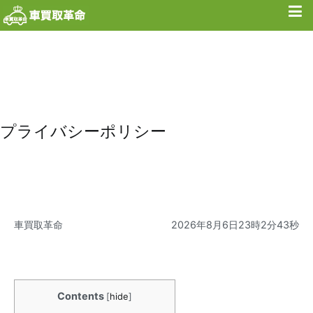
内
容
を
ス
キ
プライバシーポリシー
ッ
プ
車買取革命
2026年8月6日23時2分43秒
Contents
[
hide
]