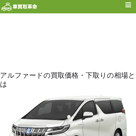
内
容
を
ス
キ
ッ
プ
アルファードの買取価格・下取りの相場と
は