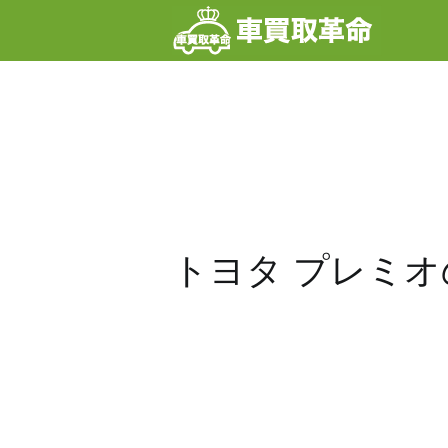
内
容
を
ス
キ
ッ
プ
トヨタ プレミ