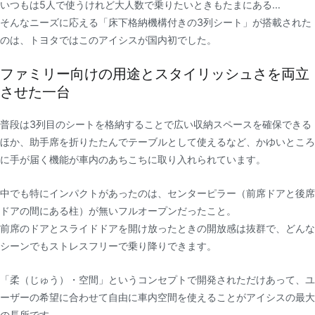
いつもは5人で使うけれど大人数で乗りたいときもたまにある…
そんなニーズに応える「床下格納機構付きの3列シート」が搭載された
のは、トヨタではこのアイシスが国内初でした。
ファミリー向けの用途とスタイリッシュさを両立
させた一台
普段は3列目のシートを格納することで広い収納スペースを確保できる
ほか、助手席を折りたたんでテーブルとして使えるなど、かゆいところ
に手が届く機能が車内のあちこちに取り入れられています。
中でも特にインパクトがあったのは、センターピラー（前席ドアと後席
ドアの間にある柱）が無いフルオープンだったこと。
前席のドアとスライドドアを開け放ったときの開放感は抜群で、どんな
シーンでもストレスフリーで乗り降りできます。
「柔（じゅう）・空間」というコンセプトで開発されただけあって、ユ
ーザーの希望に合わせて自由に車内空間を使えることがアイシスの最大
の長所です。