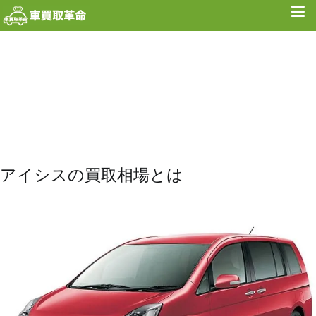
内
容
を
ス
キ
ッ
プ
アイシスの買取相場とは