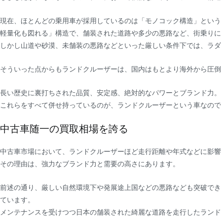
現在、ほとんどの乗用車が採用しているのは「モノコック構造」という
軽量化も図れる」構造で、舗装された道路や多少の悪路など、街乗りに
しかし山道や砂漠、未舗装の悪路などといった厳しい条件下では、ラダ
そういった点からもランドクルーザーは、国内はもとより海外から圧倒
長い歴史に裏打ちされた品質、安定感、絶対的なパワーとブランド力。
これらをすべて併せ持っているのが、ランドクルーザーという車なので
中古車随一の買取相場を誇る
中古車市場において、ランドクルーザーほど走行距離や年式などに影響
その理由は、強力なブランド力と需要の高さにあります。
前述の通り、厳しい自然環境下や発展途上国などの悪路なども突破でき
ています。
メンテナンスを受けつつ日本の舗装された綺麗な道路を走行したランド