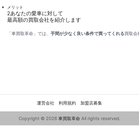
メリット
2
あなたの愛車に対して
最高額
の買取会社を紹介します
「車買取革命」では、
手間が少なく良い条件で買ってくれる
買取会
運営会社
利用規約
加盟店募集
Copyright © 2026
車買取革命
All rights reserved.