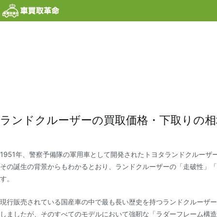
内
容
を
ス
キ
ッ
プ
ランドクルーザーの買取価格・下取りの相
1951年、警察予備隊の軍用車として開発されたトヨタランドクルーザ
その誕生の背景からもわかるとおり、ランドクルーザーの「走破性」「
す。
現行販売されている国産車の中で最も長い歴史を持つランドクルーザー
しましたが、そのすべてのモデルにおいて強靭な「ラダーフレーム構造