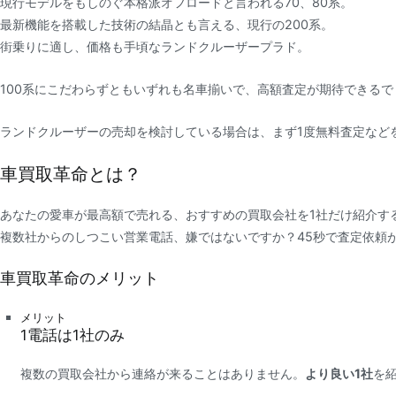
現行モデルをもしのぐ本格派オフロードと言われる70、80系。
最新機能を搭載した技術の結晶とも言える、現行の200系。
街乗りに適し、価格も手頃なランドクルーザープラド。
100系にこだわらずともいずれも名車揃いで、高額査定が期待できるで
ランドクルーザーの売却を検討している場合は、まず1度無料査定など
車買取革命とは？
あなたの愛車が最高額で売れる、おすすめの買取会社を1社だけ紹介す
複数社からのしつこい営業電話、嫌ではないですか？45秒で査定依頼
車買取革命のメリット
メリット
1
電話は
1社
のみ
複数の買取会社から連絡が来ることはありません。
より良い1社
を