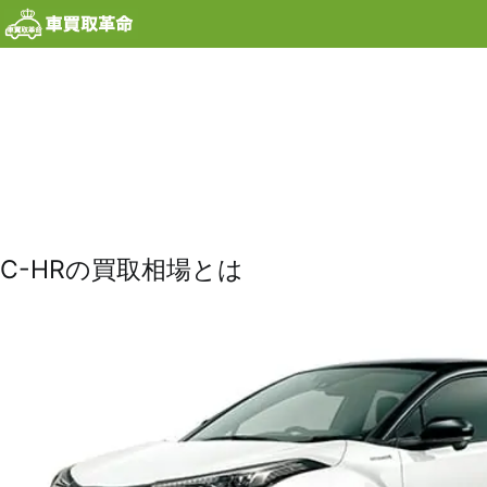
内
容
を
ス
キ
ッ
プ
C-HRの買取相場とは