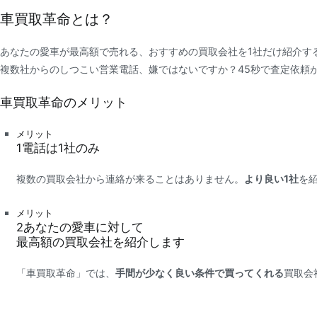
車買取革命とは？
あなたの愛車が最高額で売れる、おすすめの買取会社を1社だけ紹介す
複数社からのしつこい営業電話、嫌ではないですか？45秒で査定依頼
車買取革命のメリット
メリット
1
電話は
1社
のみ
複数の買取会社から連絡が来ることはありません。
より良い1社
を
メリット
2
あなたの愛車に対して
最高額
の買取会社を紹介します
「車買取革命」では、
手間が少なく良い条件で買ってくれる
買取会