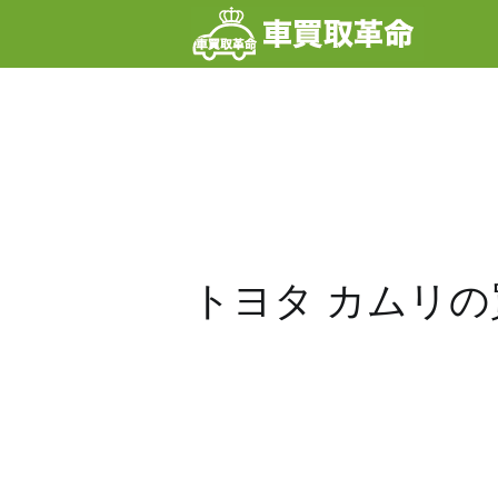
内
容
を
ス
キ
ッ
プ
トヨタ カムリ