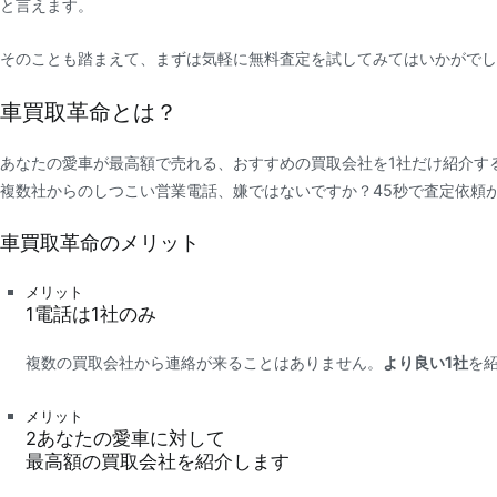
と言えます。
そのことも踏まえて、まずは気軽に無料査定を試してみてはいかがでし
車買取革命とは？
あなたの愛車が最高額で売れる、おすすめの買取会社を1社だけ紹介す
複数社からのしつこい営業電話、嫌ではないですか？45秒で査定依頼
車買取革命のメリット
メリット
1
電話は
1社
のみ
複数の買取会社から連絡が来ることはありません。
より良い1社
を
メリット
2
あなたの愛車に対して
最高額
の買取会社を紹介します