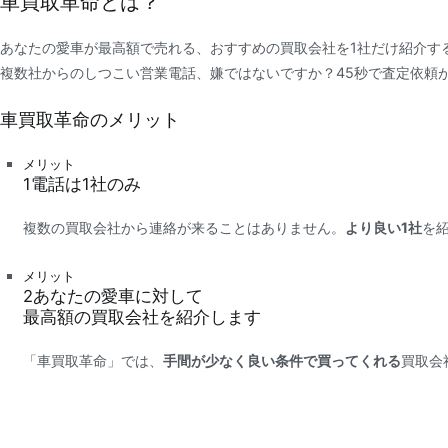
車買取革命とは？
あなたの愛車が最高額で売れる、おすすめの買取会社を1社だけ紹介す
複数社からのしつこい営業電話、嫌ではないですか？45秒で査定依頼
車買取革命のメリット
メリット
1
電話は
1社
のみ
複数の買取会社から連絡が来ることはありません。
より良い1社
を
メリット
2
あなたの愛車に対して
最高額
の買取会社を紹介します
「車買取革命」では、
手間が少なく良い条件で買ってくれる
買取会