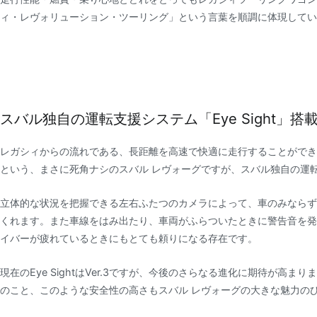
ィ・レヴォリューション・ツーリング」という言葉を順調に体現してい
スバル独自の運転支援システム「Eye Sight」搭
レガシィからの流れである、長距離を高速で快適に走行することができ
という、まさに死角ナシのスバル レヴォーグですが、スバル独自の運転支援
立体的な状況を把握できる左右ふたつのカメラによって、車のみならず
くれます。また車線をはみ出たり、車両がふらついたときに警告音を発
イバーが疲れているときにもとても頼りになる存在です。
現在のEye SightはVer.3ですが、今後のさらなる進化に期待が
のこと、このような安全性の高さもスバル レヴォーグの大きな魅力の