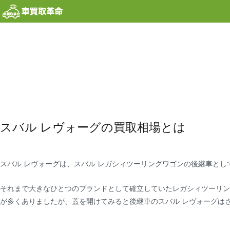
内
容
を
ス
キ
ッ
プ
スバル レヴォーグの買取相場とは
スバル レヴォーグは、スバル レガシィツーリングワゴンの後継車として
それまで大きなひとつのブランドとして確立していたレガシィツーリン
が多くありましたが、蓋を開けてみると後継車のスバル レヴォーグは