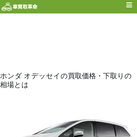
内
容
を
ス
キ
ッ
プ
ホンダ オデッセイの買取価格・下取りの
相場とは