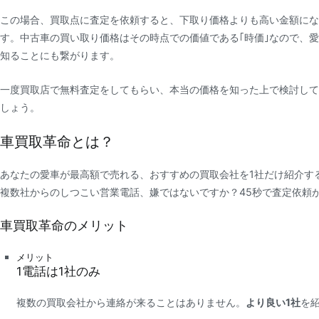
この場合、買取点に査定を依頼すると、下取り価格よりも高い金額にな
す。中古車の買い取り価格はその時点での価値である｢時価｣なので、
知ることにも繋がります。
一度買取店で無料査定をしてもらい、本当の価格を知った上で検討して
しょう。
車買取革命とは？
あなたの愛車が最高額で売れる、おすすめの買取会社を1社だけ紹介す
複数社からのしつこい営業電話、嫌ではないですか？45秒で査定依頼
車買取革命のメリット
メリット
1
電話は
1社
のみ
複数の買取会社から連絡が来ることはありません。
より良い1社
を