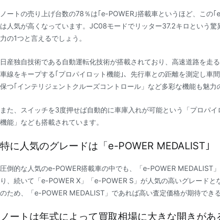
ノートの売り上げ台数の78％は｢e-POWER｣搭載車というほど、この｢e
は人気が高くなっています。JC08モードでリッター37.2キロという
力の1つと言えるでしょう。
日産独自技術である自動運転化技術が搭載されており、高速道路を走る
車線をキープする｢プロパイロット機能｣、先行車との距離を測定し車
保つ｢インテリジェントクルーズコントロール」など多彩な機能も魅力
また、スイッチを3度押せば自動的に車庫入れが可能という「プロパイ
機能」なども搭載されています。
特に人気のグレードは「e-POWER MEDALIST｣
圧倒的な人気のe-POWER搭載車の中でも、「e-POWER MEDALIS
り、続いて「e-POWER X」「e-POWER S」が人気の高いグレード
のため、「e-POWER MEDALIST」であれば高い査定価格が期待で
ノートは年式によって買取相場に大きな開きがあ