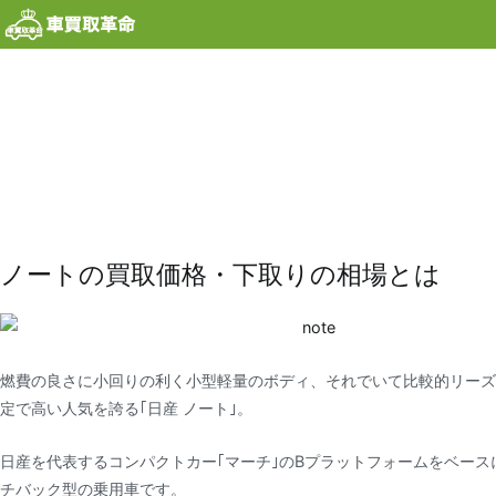
内
容
を
ス
キ
ッ
プ
ノートの買取価格・下取りの相場とは
燃費の良さに小回りの利く小型軽量のボディ、それでいて比較的リーズ
定で高い人気を誇る｢日産 ノート｣。
日産を代表するコンパクトカー｢マーチ｣のBプラットフォームをベース
チバック型の乗用車です。