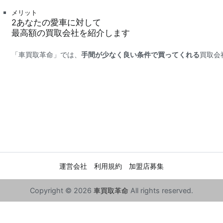
メリット
2
あなたの愛車に対して
最高額
の買取会社を紹介します
「車買取革命」では、
手間が少なく良い条件で買ってくれる
買取会
運営会社
利用規約
加盟店募集
Copyright © 2026
車買取革命
All rights reserved.