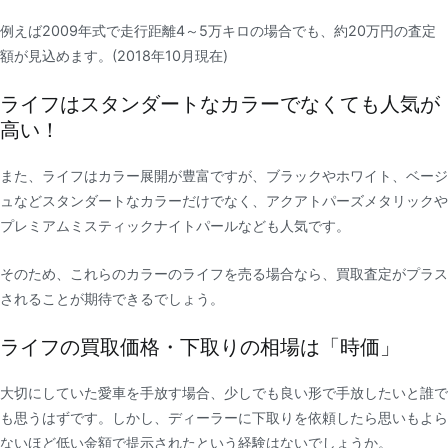
例えば
2009
年式で走行距離
4
～
5
万キロの場合でも、約
20
万円の査定
額が見込めます。(2018
年
10
月現在)
ライフはスタンダートなカラーでなくても人気が
高い！
また、ライフはカラー展開が豊富ですが、ブラックやホワイト、ベージ
ュなどスタンダートなカラーだけでなく、アクアトパーズメタリックや
プレミアムミスティックナイトパールなども人気です。
そのため、これらのカラーのライフを売る場合なら、買取査定がプラス
されることが期待できるでしょう。
ライフの買取価格・下取りの相場は「時価」
大切にしていた愛車を手放す場合、少しでも良い形で手放したいと誰で
も思うはずです。しかし、ディーラーに下取りを依頼したら思いもよら
ないほど低い金額で提示されたという経験はないでしょうか。