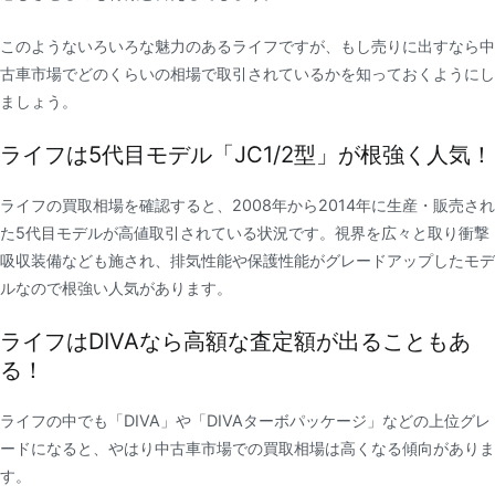
このようないろいろな魅力のあるライフですが、もし売りに出すなら中
古車市場でどのくらいの相場で取引されているかを知っておくようにし
ましょう。
ライフは
5
代目モデル「
JC1/2
型」が根強く人気！
ライフの買取相場を確認すると、
2008
年から
2014
年に生産・販売され
た
5
代目モデルが高値取引されている状況です。視界を広々と取り衝撃
吸収装備なども施され、排気性能や保護性能がグレードアップしたモデ
ルなので根強い人気があります。
ライフは
DIVA
なら高額な査定額が出ることもあ
る！
ライフの中でも「
DIVA
」や「
DIVA
ターボパッケージ」などの上位グレ
ードになると、やはり中古車市場での買取相場は高くなる傾向がありま
す。