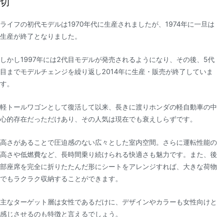
切
ライフの初代モデルは
1970
年代に生産されましたが、
1974
年に一旦は
生産が終了となりました。
しかし
1997
年には
2
代目モデルが発売されるようになり、その後、
5
代
目までモデルチェンジを繰り返し
2014
年に生産・販売が終了していま
す。
軽トールワゴンとして復活して以来、長きに渡りホンダの軽自動車の中
心的存在だっただけあり、その人気は現在でも衰えしらずです。
高さがあることで圧迫感のない広々とした室内空間。さらに運転性能の
高さや低燃費など、長時間乗り続けられる快適さも魅力です。また、後
部座席を完全に折りたたんだ形にシートをアレンジすれば、大きな荷物
でもラクラク収納することができます。
主なターゲット層は女性であるだけに、デザインやカラーも女性向けと
感じさせるのも特徴と言えるでしょう。