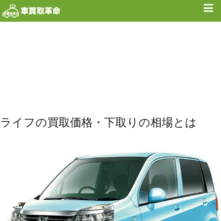
内
容
を
ス
キ
ッ
プ
ライフの買取価格・下取りの相場とは