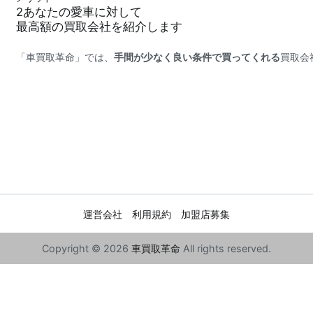
2
あなたの愛車に対して
最高額
の買取会社を紹介します
「車買取革命」では、
手間が少なく良い条件で買ってくれる
買取会
運営会社
利用規約
加盟店募集
Copyright © 2026
車買取革命
All rights reserved.