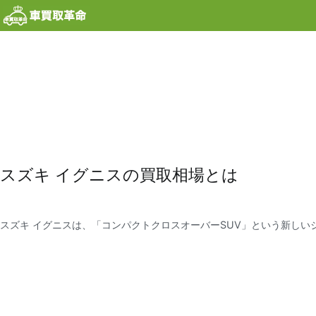
内
容
を
ス
キ
ッ
プ
スズキ イグニスの買取相場とは
スズキ イグニスは、「コンパクトクロスオーバーSUV」という新し