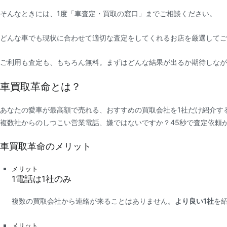
そんなときには、1度「車査定・買取の窓口」までご相談ください。
どんな車でも現状に合わせて適切な査定をしてくれるお店を厳選してご
ご利用も査定も、もちろん無料。まずはどんな結果が出るか期待しなが
車買取革命とは？
あなたの愛車が最高額で売れる、おすすめの買取会社を1社だけ紹介す
複数社からのしつこい営業電話、嫌ではないですか？45秒で査定依頼
車買取革命のメリット
メリット
1
電話は
1社
のみ
複数の買取会社から連絡が来ることはありません。
より良い1社
を
メリット