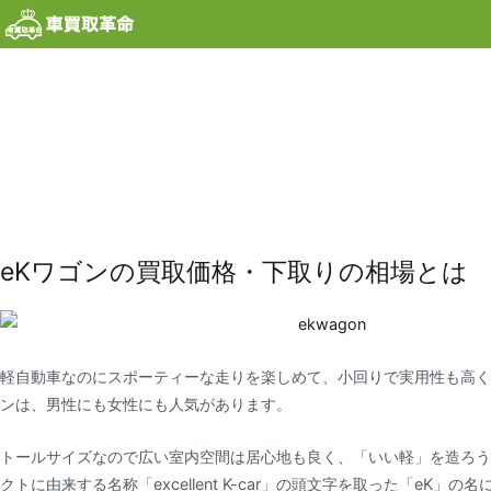
内
容
を
ス
キ
ッ
プ
eKワゴンの買取価格・下取りの相場とは
軽自動車なのにスポーティーな走りを楽しめて、小回りで実用性も高く
ンは、男性にも女性にも人気があります。
トールサイズなので広い室内空間は居心地も良く、「いい軽」を造ろう
クトに由来する名称「excellent K-car」の頭文字を取った「eK」