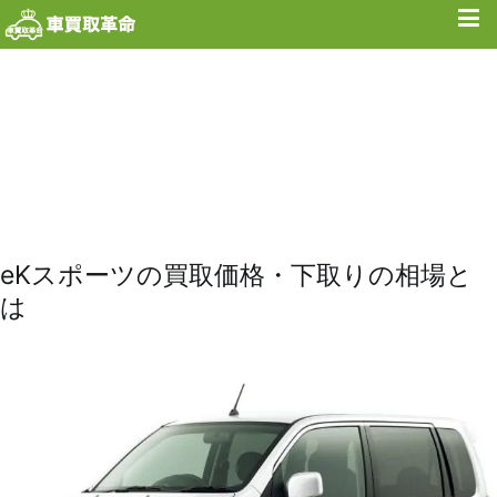
内
容
を
ス
キ
ッ
プ
eKスポーツの買取価格・下取りの相場と
は