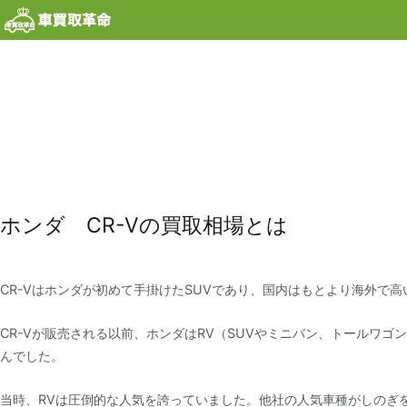
内
容
を
ス
キ
ッ
プ
ホンダ CR-Vの買取相場とは
CR-Vはホンダが初めて手掛けたSUVであり、国内はもとより海外で
CR-Vが販売される以前、ホンダはRV（SUVやミニバン、トールワ
んでした。
当時、RVは圧倒的な人気を誇っていました。他社の人気車種がしのぎ