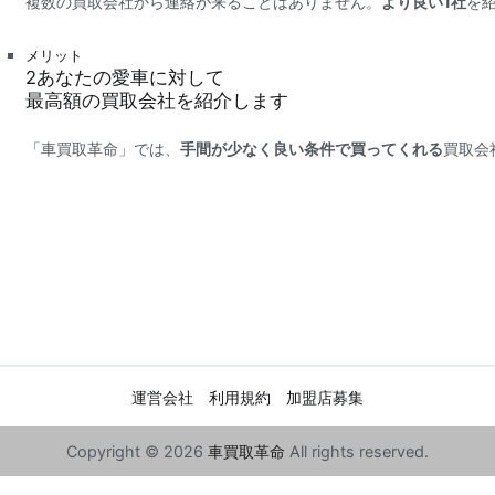
複数の買取会社から連絡が来ることはありません。
より良い1社
を
メリット
2
あなたの愛車に対して
最高額
の買取会社を紹介します
「車買取革命」では、
手間が少なく良い条件で買ってくれる
買取会
運営会社
利用規約
加盟店募集
Copyright © 2026
車買取革命
All rights reserved.