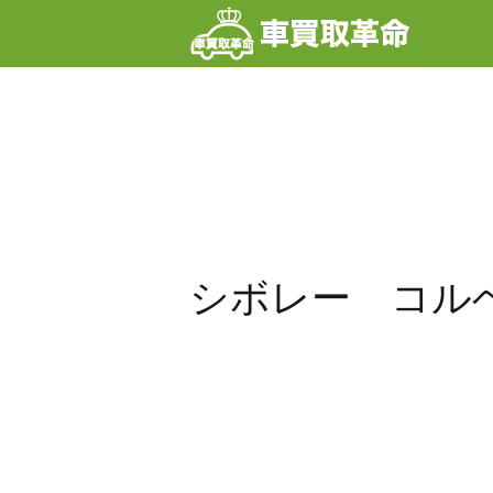
内
容
を
ス
キ
ッ
プ
シボレー コル