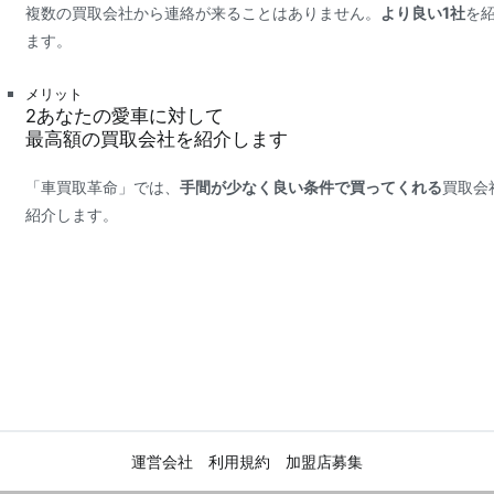
複数の買取会社から連絡が来ることはありません。
より良い1社
を
ます。
メリット
2
あなたの愛車に対して
最高額
の買取会社を紹介します
「車買取革命」では、
手間が少なく良い条件で買ってくれる
買取会
紹介します。
運営会社
利用規約
加盟店募集