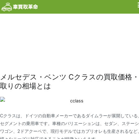
内
容
を
ス
キ
ッ
プ
メルセデス・ベンツ Cクラスの買取価格
取りの相場とは
Cクラスは、ドイツの自動車メーカーであるダイムラーが展開している
セグメントの乗用車です。車種のバリエーションは、セダン、ステーシ
ワゴン、2ドアクーペで、現行モデルではカブリオレも生産されるなど
様々なニーズに対応できることが特徴といえます。