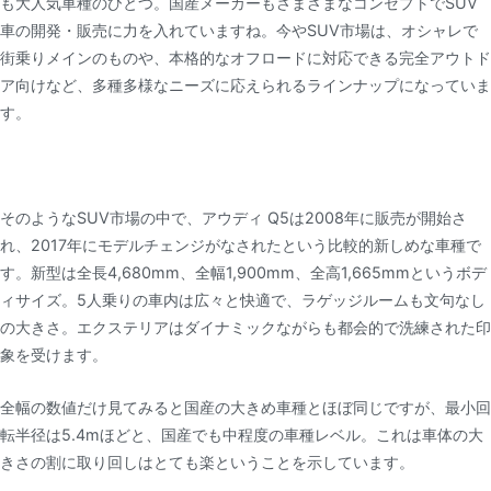
も大人気車種のひとつ。国産メーカーもさまざまなコンセプトでSUV
車の開発・販売に力を入れていますね。今やSUV市場は、オシャレで
街乗りメインのものや、本格的なオフロードに対応できる完全アウトド
ア向けなど、多種多様なニーズに応えられるラインナップになっていま
す。
そのようなSUV市場の中で、アウディ Q5は2008年に販売が開始さ
れ、2017年にモデルチェンジがなされたという比較的新しめな車種で
す。新型は全長4,680mm、全幅1,900mm、全高1,665mmというボデ
ィサイズ。5人乗りの車内は広々と快適で、ラゲッジルームも文句なし
の大きさ。エクステリアはダイナミックながらも都会的で洗練された印
象を受けます。
全幅の数値だけ見てみると国産の大きめ車種とほぼ同じですが、最小回
転半径は5.4mほどと、国産でも中程度の車種レベル。これは車体の大
きさの割に取り回しはとても楽ということを示しています。