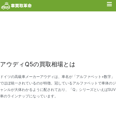
内
容
を
ス
キ
ッ
プ
アウディQ5の買取相場とは
ドイツの高級車メーカーアウディは、車名が「アルファベット+数字」
でほぼ統一されているのが特徴。冠しているアルファベットで車体のジ
ャンルが大体わかるように配されており、「Q」シリーズといえばSUV
車のラインナップになっています。