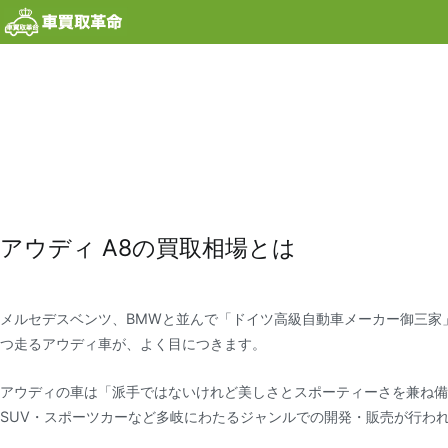
内
容
を
ス
キ
ッ
プ
アウディ A8の買取相場とは
メルセデスベンツ、BMWと並んで「ドイツ高級自動車メーカー御三家
つ走るアウディ車が、よく目につきます。
アウディの車は「派手ではないけれど美しさとスポーティーさを兼ね備
SUV・スポーツカーなど多岐にわたるジャンルでの開発・販売が行わ