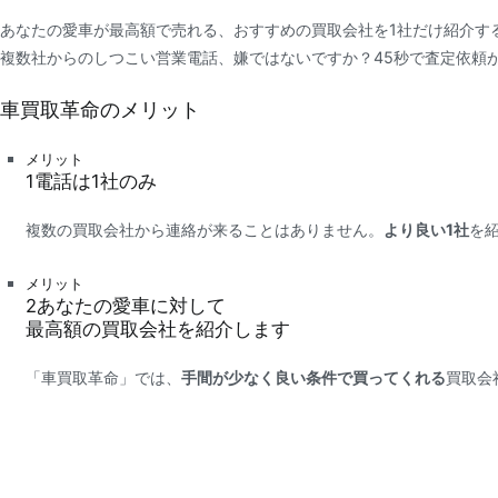
あなたの愛車が最高額で売れる、おすすめの買取会社を1社だけ紹介す
複数社からのしつこい営業電話、嫌ではないですか？45秒で査定依頼
車買取革命のメリット
メリット
1
電話は
1社
のみ
複数の買取会社から連絡が来ることはありません。
より良い1社
を
メリット
2
あなたの愛車に対して
最高額
の買取会社を紹介します
「車買取革命」では、
手間が少なく良い条件で買ってくれる
買取会